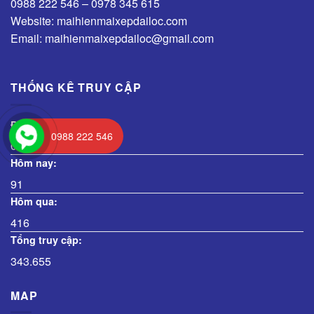
0988 222 546 – 0978 345 615
Website: maihienmaixepdailoc.com
Email: maihienmaixepdailoc@gmail.com
THỐNG KÊ TRUY CẬP
Đang truy cập:
0988 222 546
0
Hôm nay:
91
Hôm qua:
416
Tổng truy cập:
343.655
MAP