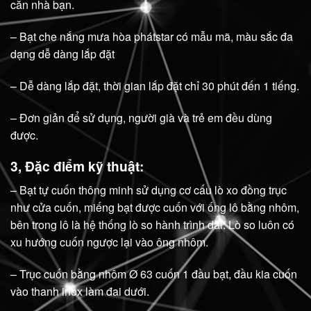
căn nhà bạn.
– Bạt che nắng mưa hòa phátstar có mẫu mã, màu sắc đa
dạng dễ dàng lắp đặt
– Dễ dàng lắp đặt, thời gian lắp đặt chỉ 30 phút đến 1 tiếng.
– Đơn giản để sử dụng, người già và trẻ em đều dùng
được.
3, Đặc điểm kỹ thuật:
– Bạt tự cuốn thông minh sử dụng cơ cấu lò xo đồng trục
như cửa cuốn, miếng bạt được cuốn với ống lô bằng nhôm,
bên trong lô là hệ thống lò so hành trình dài. Lò so luôn có
xu hướng cuốn ngược lại vào ông nhôm.
– Trục cuốn bằng nhôm Ø 63 cuốn 1 đầu bạt, đầu kia cuốn
vào thanh inox làm đai dưới.