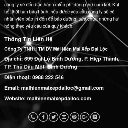
công ty sẽ đến bảo hành miễn phí đúng như cam kết. Khi
hết thời hạn bảo hành, nếu được yêu cầu công ty sẽ có
nhân viên bảo trì đến để bảo dưỡng, sửa chữa những hư
hỏng theo yêu cầu của quý khách.
Thông Tin Liên Hệ
Công Ty TNHH TM DV Mái Hiên Mái Xếp Đại Lộc
Địa chỉ: 699 Đại Lộ Bình Dương, P. Hiệp Thành,
TP. Thủ Dầu Một, Bình Dương
Điện thoại: 0988 222 546
Email:
maihienmaixepdailoc@gmail.com
Website:
maihienmaixepdailoc.com