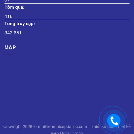
Hôm qua:
416
Tổng truy cập:
343.651
MAP
Copyright 2026 © maihienmaixepdailoc.com - Thiết kế bởi:
Thiết kế
web Bình Dương