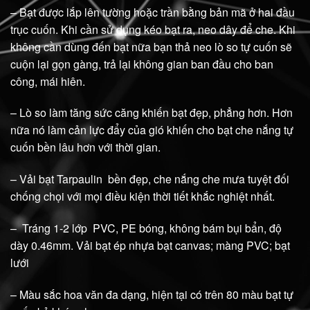
– Bạt được lắp lên tường hoặc trần bằng bản mã ở hai đầu
trục cuốn. Khi cần sử dụng kéo bạt ra, neo dây để che. Khi
không cần dùng đến bạt nữa bạn thả neo lò so tự cuốn sẽ
cuộn lại gọn gàng, trả lại không gian ban đầu cho ban
công, mái hiên.
– Lò so làm tăng sức căng khiến bạt đẹp, phẳng hơn. Hơn
nữa nó làm cản lực đẩy của gió khiến cho bạt che nắng tự
cuốn bền lâu hơn với thời gian.
– Vải bạt Tarpaulin bền đẹp, che nắng che mưa tuyệt đối
chống chọi với mọi điều kiện thời tiết khắc nghiệt nhất.
– Tráng 1-2 lớp PVC, PE bóng, không bám bụi bẩn, độ
dày 0.46mm. Vải bạt ép nhựa bạt canvas; màng PVC; bạt
lưới
– Màu sắc hoa văn đa dạng, hiện tại có trên 80 màu bạt tự