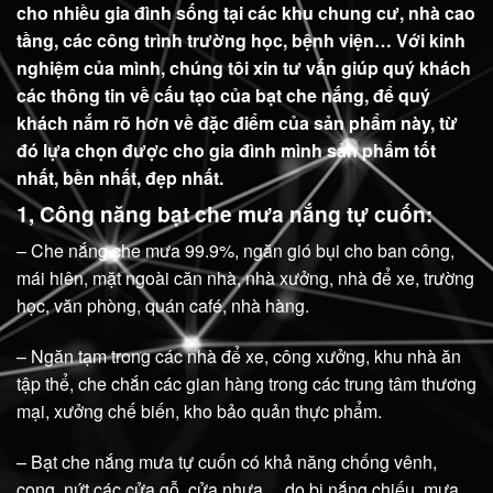
cho nhiều gia đình sống tại các khu chung cư, nhà cao
tầng, các công trình trường học, bệnh viện… Với kinh
nghiệm của mình, chúng tôi xin tư vấn giúp quý khách
các thông tin về cấu tạo của bạt che nắng, để quý
khách nắm rõ hơn về đặc điểm của sản phẩm này, từ
đó lựa chọn được cho gia đình mình sản phẩm tốt
nhất, bền nhất, đẹp nhất.
1, Công năng bạt che mưa nắng tự cuốn:
– Che nắng che mưa 99.9%, ngăn gió bụi cho ban công,
mái hiên, mặt ngoài căn nhà, nhà xưởng, nhà để xe, trường
học, văn phòng, quán café, nhà hàng.
– Ngăn tạm trong các nhà để xe, công xưởng, khu nhà ăn
tập thể, che chắn các gian hàng trong các trung tâm thương
mại, xưởng chế biến, kho bảo quản thực phẩm.
– Bạt che nắng mưa tự cuốn có khả năng chống vênh,
cong, nứt các cửa gỗ, cửa nhựa….do bị nắng chiếu, mưa