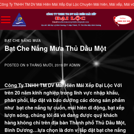
Skip
TNHH TM DV Mái Hiên Mái Xếp Đại Lộc Chuyên Mái hiên, Mái xếp, Mái vòm, Bạt ch
to
content
BẠT CHE NẮNG MƯA
Bạt Che Nắng Mưa Thủ Dầu Một
POSTED ON
9 THÁNG MƯỜI, 2019
BY
ADMIN
Công Ty TNHH TM DV Mái Hiên Mái Xếp Đại Lộc Với
trên 20 năm kinh nghiệp trong lĩnh vực nhập khẩu,
phân phối, lắp đặt và bảo dưỡng các dòng sản phẩm
như bạt che nắng tự cuốn, mái hiên di động, bạt xếp
lượn sóng, chúng tôi đã và đang được quý khách
hàng không chỉ trên địa bàn Thành phố Thủ Dầu Một,
Bình Dương…lựa chọn là đơn vị lắp đặt bạt che nắng