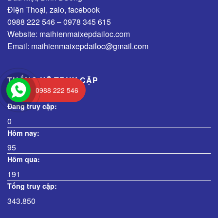
Điện Thoại, zalo, facebook
0988 222 546 – 0978 345 615
Website: maihienmaixepdailoc.com
Email: maihienmaixepdailoc@gmail.com
THỐNG KÊ TRUY CẬP
0988 222 546
Đang truy cập:
0
Hôm nay:
95
Hôm qua:
191
Tổng truy cập:
343.850