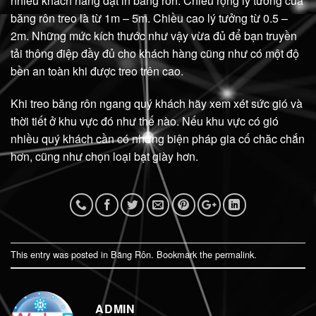
nhiều khach hàng đặt in băng rôn. Chiều rộng lý tưởng của
băng rôn treo là từ 1m – 5m. Chiều cao lý tưởng từ 0.5 –
2m. Những mức kích thước như vậy vừa đủ để bạn truyền
tải thông điệp đầy đủ cho khách hàng cũng như có một độ
bền an toàn khi được treo trên cao.
Khi treo băng rôn ngang quý khách hãy xem xét sức gió và
thời tiết ở khu vực đó như thế nào. Nếu khu vực có gió
nhiều quý khách cần có những biện pháp gia cố chăc chắn
hơn, cũng như chọn loại bạt giày hơn.
This entry was posted in
Băng Rôn
. Bookmark the
permalink
.
ADMIN