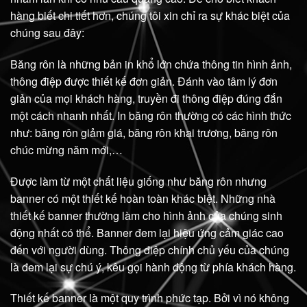
hàng biết chi tiết hơn, chúng tôi xin chỉ ra sự khác biệt của
chúng sau đây:
Băng rôn là những bản in khổ lớn chứa thông tin hình ảnh,
thông điệp được thiết kế đơn giản. Đánh vào tâm lý đơn
giản của mọi khách hàng, truyền đi thông điệp đúng đắn
một cách nhanh nhất. In băng rôn thường có các hình thức
như: băng rôn giảm giá, băng rôn khai trương, băng rôn
chúc mừng năm mới,…
Được làm từ một chất liệu giống như băng rôn nhưng
banner có một thiết kế hoàn toàn khác biệt. Những nhà
thiết kế banner thường làm cho hình ảnh của chúng sinh
động nhất có thể. Banner đem lại hiệu ứng cảm giác cao
đến với người dùng. Thông điệp chính chủ yếu của chúng
là đem lại sự chú ý, kêu gọi hành động từ phía khách hàng.
Thiết kế banner là một quy trình phức tạp. Bởi vì nó không