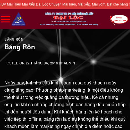
Skip
iên Mái Xếp Đại Lộc Chuyên Mái hiên, Mái xếp, Mái vòm, Bạt che nắng mưa, Mái c
to
content
BĂNG RÔN
Băng Rôn
POSTED ON
22 THÁNG BA, 2019
BY
ADMIN
Ngày nay, khi nhu cầu kinh doanh của quý khách ngày
càng tăng cao. Phương pháp marketing là một điều không
thể thiếu trong việc quảng bá thương hiệu. Kể cả những
ông lớn khi có những chương trình bán hàng đều muốn tiếp
thị đến người tiêu dùng. Khi khách hàng lên kế hoạch cho
việc tiếp thị offline, băng rôn là điều không thể thiếu khi quý
khách muốn làm marketing ngay chính địa điểm hoặc các