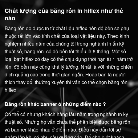
Chất lượng của băng rôn in hiflex như thế
nào
Băng rôn do được in từ chất liệu hiflex nên độ bền sẽ phụ
thuộc rất lớn vào tính chất của loại vật liệu này. Theo kinh
nghiệm nhiều năm của chúng tôi trong nghành in ấn kỹ
thuật số, băng rôn có độ bền tối thiểu là 6 tháng. Một số
loại bạt hiflex cỡ dày có thể chịu đựng thời hạn từ 1 năm trở
lên. độ bền này cũng khá lý tưởng. Nhất là với những chiến
dịch quảng cáo trong thời gian ngắn. Hoặc bạn là người
thích thay đổi thường xuyên thì vẫn có thể chọn băng rôn
hiflex.
Băng rôn khác banner ở những điểm nào ?
Có thể có những khách hàng lâu năm trong nghành in kỹ
thuật số. Nhưng họ vẫn chưa thể phân biệt được băng rôn
và banner khác nhau ở điểm nào. Điều này dẫn tới sự
nhầm lẫn khi có nhu cầu quảng cáo. Để cho biết khách