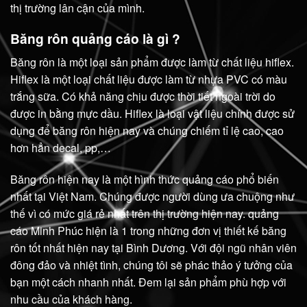
thị trường lân cận của mình.
Băng rôn quảng cáo là gì ?
Băng rôn là một loại sản phẩm được làm từ chất liệu hiflex.
Hiflex là một loại chất liệu được làm từ nhựa PVC có màu
trắng sữa. Có khả năng chịu được thời tiết ngoài trời do
được in bằng mực dầu. Hiflex là loại vật liệu chính được sử
dụng để băng rôn hiện nay và chúng chiếm tỉ lệ cao, cao
hơn hẳn decal, pp,…
Băng rôn hiện nay là một hình thức quảng cáo phổ biến
nhất tại Việt Nam. Chúng được người dùng ưa chuộng như
thế vì có mức giá rẻ nhất trên thị trường hiện nay. quảng
cáo Minh Phúc hiện là 1 trong những đơn vị thiết kế băng
rôn tốt nhất hiện nay tại Bình Dương. Với đội ngũ nhân viên
đông đảo và nhiệt tình, chúng tôi sẽ phác thảo ý tưởng của
bạn một cách nhanh nhất. Đem lại sản phẩm phù hợp với
nhu cầu của khách hàng.