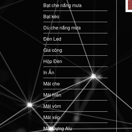
Bạt che nắng mưa
Bạt kéo
Dù che nắng mưa
Đèn Led
Gia công
Hộp Đèn
In Ấn
Mái che
Mái hiên
Mái vòm
Mái xếp
Mặt Dựng Alu