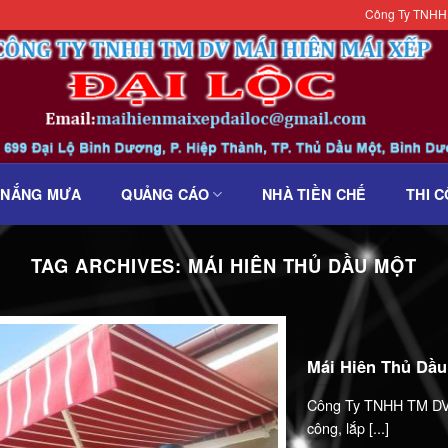
Công Ty TNHH TM DV M
 NẮNG MƯA
QUẢNG CÁO
NHÀ TIỀN CHẾ
THI 
TAG ARCHIVES:
MÁI HIÊN THỦ DẦU MỘT
Mái Hiên Thủ Dầu
Công Ty TNHH TM DV 
công, lắp [...]