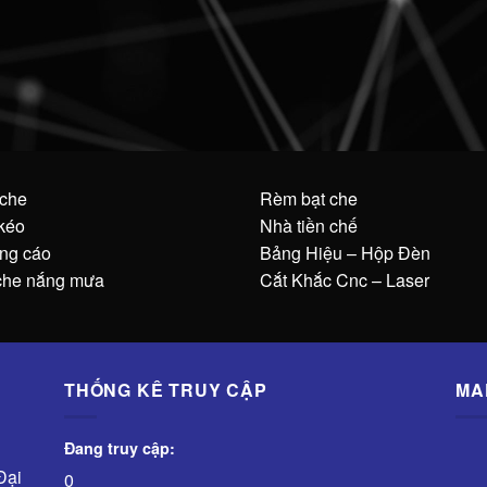
 che
Rèm bạt che
kéo
Nhà tiền chế
ng cáo
Bảng Hiệu – Hộp Đèn
che nắng mưa
Cắt Khắc Cnc – Laser
THỐNG KÊ TRUY CẬP
MA
Đang truy cập:
Đại
0