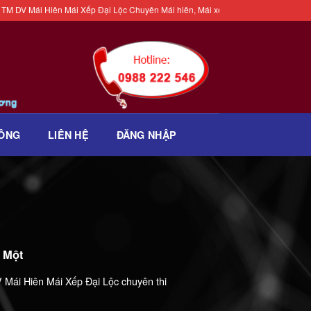
ái Hiên Mái Xếp Đại Lộc Chuyên Mái hiên, Mái xếp, Mái vòm, Bạt che nắng mưa, 
CÔNG
LIÊN HỆ
ĐĂNG NHẬP
 Một
Mái Hiên Mái Xếp Đại Lộc chuyên thi